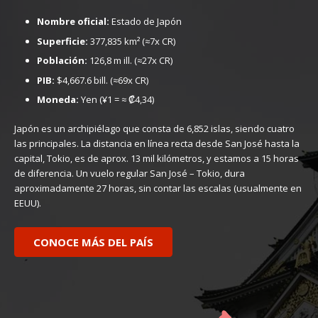
Nombre oficial:
Estado de Japón
Superficie:
377,835 km² (≈7x CR)
Población:
126,8 m ill. (≈27x CR)
PIB:
$4,667.6 bill. (≈69x CR)
Moneda:
Yen (¥1 = ≈ ₡4,34)
Japón es un archipiélago que consta de 6,852 islas, siendo cuatro
las principales. La distancia en línea recta desde San José hasta la
capital, Tokio, es de aprox. 13 mil kilómetros, y estamos a 15 horas
de diferencia. Un vuelo regular San José – Tokio, dura
aproximadamente 27 horas, sin contar las escalas (usualmente en
EEUU).
CONOCE MÁS DEL PAÍS