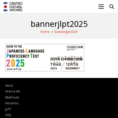
bannerjlpt2025
Home
bannerjlpt2025
Inicio
Acerca de
Matrícula
Horarios
JLPT
FAQ