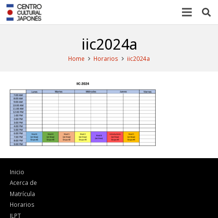
iic2024a
Home
Horarios
iic2024a
Inicio
Acerca de
Matrícula
Horarios
JLPT