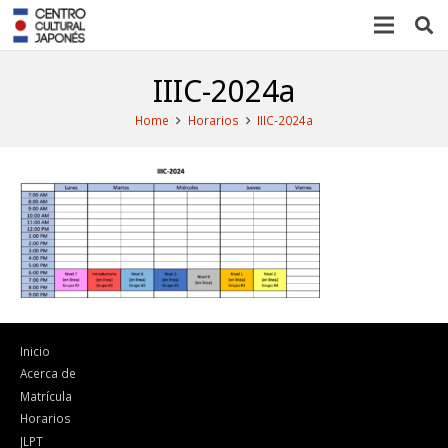
IIIC-2024a
Home
Horarios
IIIC-2024a
Inicio
Acerca de
Matrícula
Horarios
JLPT