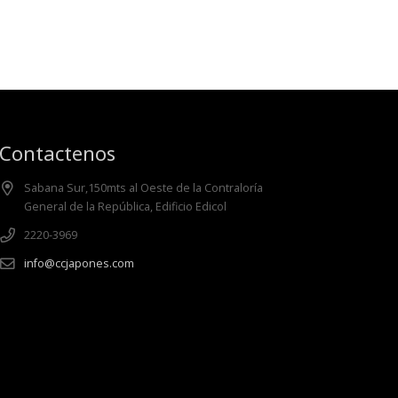
Contactenos
Sabana Sur,150mts al Oeste de la Contraloría
General de la República, Edificio Edicol
2220-3969
info@ccjapones.com