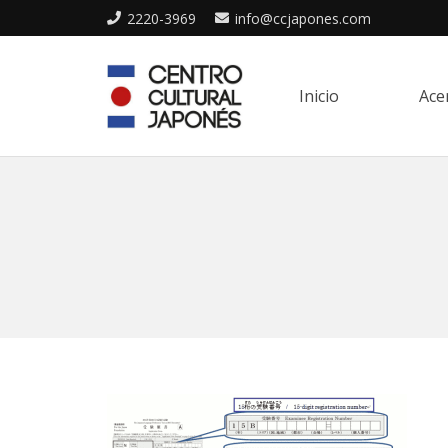
2220-3969
info@ccjapones.com
Inicio
Ace