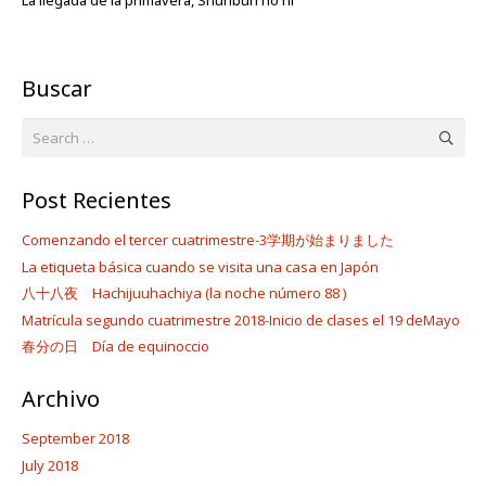
La llegada de la primavera, Shunbun no hi
Buscar
Search
for:
Post Recientes
Comenzando el tercer cuatrimestre-3学期が始まりました
La etiqueta básica cuando se visita una casa en Japón
八十八夜 Hachijuuhachiya (la noche número 88 )
Matrícula segundo cuatrimestre 2018-Inicio de clases el 19 deMayo
春分の日 Día de equinoccio
Archivo
September 2018
July 2018