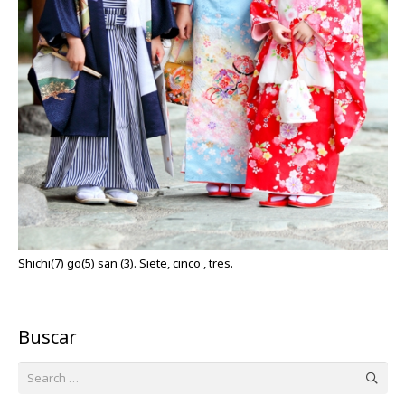
Shichi(7) go(5) san (3). Siete, cinco , tres.
Buscar
Search
for: