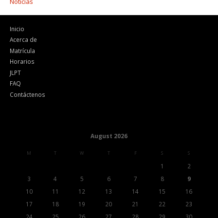
Noticias
Inicio
Acerca de
Matrícula
Horarios
JLPT
FAQ
Contáctenos
August 2026
M
T
W
T
F
S
S
1
2
3
4
5
6
7
8
9
10
11
12
13
14
15
16
17
18
19
20
21
22
23
24
25
26
27
28
29
30