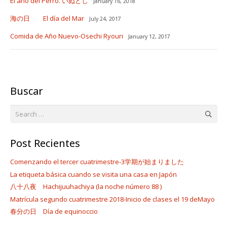
El año del Perro. いぬどし
January 16, 2018
海の日 El día del Mar
July 24, 2017
Comida de Año Nuevo-Osechi Ryouri
January 12, 2017
Buscar
Search
for:
Post Recientes
Comenzando el tercer cuatrimestre-3学期が始まりました
La etiqueta básica cuando se visita una casa en Japón
八十八夜 Hachijuuhachiya (la noche número 88 )
Matrícula segundo cuatrimestre 2018-Inicio de clases el 19 deMayo
春分の日 Día de equinoccio