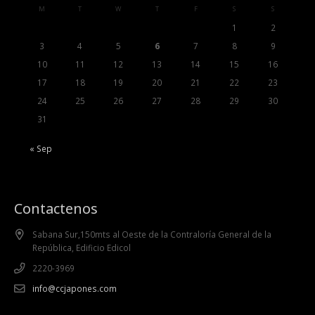
M
T
W
T
F
S
S
1
2
3
4
5
6
7
8
9
10
11
12
13
14
15
16
17
18
19
20
21
22
23
24
25
26
27
28
29
30
31
« Sep
Contactenos
Sabana Sur,150mts al Oeste de la Contraloría General de la
República, Edificio Edicol
2220-3969
info@ccjapones.com